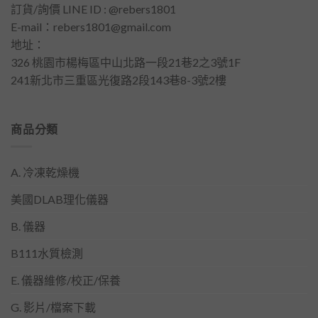
訂貨/詢價 LINE ID : @rebers1801
E-mail：
rebers1801@gmail.com
地址：
326 桃園市楊梅區中山北路一段21巷2之3號1F
241新北市三重區光復路2段143巷8-3號2樓
商品分類
A. 冷凍乾燥機
美國DLAB理化儀器
B. 儀器
B111水質檢測
E. 儀器維修/校正/保養
G. 影片/檔案下載