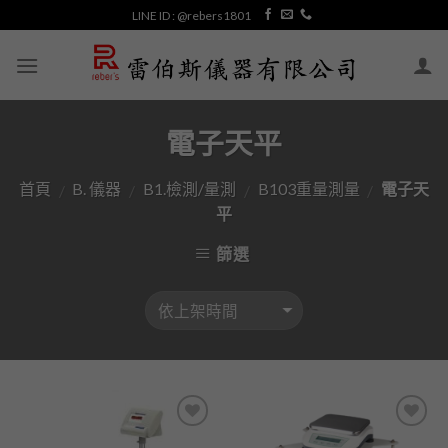
Skip
LINE ID : @rebers1801
to
content
電子天平
首頁
B. 儀器
B1.檢測/量測
B103重量測量
電子天
/
/
/
/
平
篩選
加入
加入