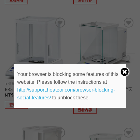
查看內容
查看內容
加入
加入
「願
「願
望清
望清
單」
單」
Your browser is blocking some features of this
website. Please follow the instructions at
B. 儀器
B. 儀器
RBS-DR系列半微量電子分析天
RBS IS-C系列電子精密天平
http://support.heateor.com/browser-blocking-
平
NT$
0
social-features/
to unblock these.
NT$
0
查看內容
查看內容