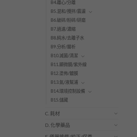
B4.離心/分離
B5.混和/攪拌/震盪
B6.破碎/粉碎/研磨
B7.過濾/濃縮
B8.純水/去離子水
B9.分析/層析
B10.滅菌/清潔
B11.顯微鏡/紫外線
B12.塗佈/鍍膜
B13.氣/液幫浦
B14.環境控制設備
B15.儲藏
C. 耗材
D. 化學藥品
E. 儀器維修/校正/保養