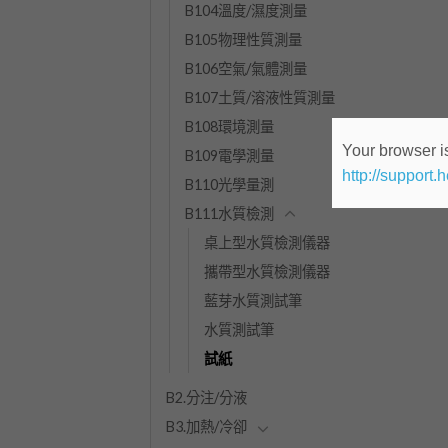
B104溫度/濕度測量
B105物理性質測量
B106空氣/氣體測量
B107土質/溶液性質測量
B108環境測量
Your browser is
B109電學測量
http://support.
B110光學量測
B111水質檢測
桌上型水質檢測儀器
攜帶型水質檢測儀器
藍芽水質測試筆
水質測試筆
試紙
B2.分注/分液
B3.加熱/冷卻