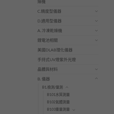
燥機
C.精度型儀器
D.通用型儀器
A. 冷凍乾燥機
鋰電池相關
美國DLAB理化儀器
手持式UV燈紫外光燈
晶體與材料
B. 儀器
B1.檢測/量測
B101水質測量
B102氣體測量
B103重量測量