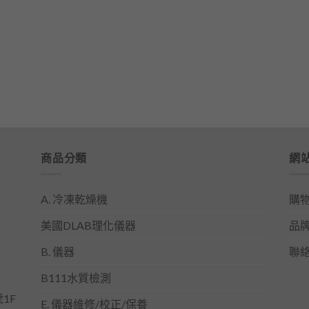
商品分類
網
A. 冷凍乾燥機
購
美國DLAB理化儀器
品
B. 儀器
聯
B111水質檢測
1F
E. 儀器維修/校正/保養