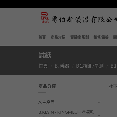
Skip
to
content
首頁
商品介紹
實驗室規劃
維修保養
關
試紙
首頁
B. 儀器
B1.檢測/量測
B
/
/
/
商品分類
找
A.主產品
B.KESIN / KINGMECH 冷凍乾