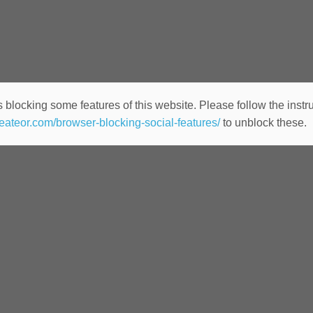
 blocking some features of this website. Please follow the instru
heateor.com/browser-blocking-social-features/
to unblock these.