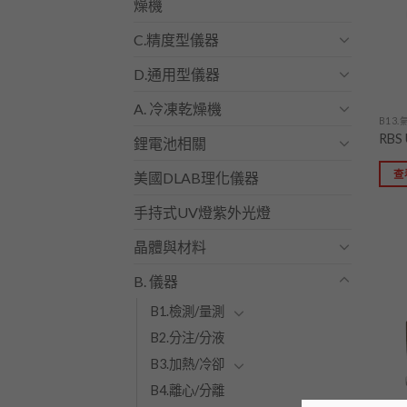
燥機
C.精度型儀器
D.通用型儀器
A. 冷凍乾燥機
B13
RB
鋰電池相關
查
美國DLAB理化儀器
手持式UV燈紫外光燈
晶體與材料
B. 儀器
B1.檢測/量測
B2.分注/分液
B3.加熱/冷卻
B4.離心/分離