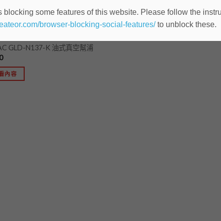
 blocking some features of this website. Please follow the instru
heateor.com/browser-blocking-social-features/
to unblock these.
SIN / KINGMECH 冷凍乾燥機
AC GLD-N137-K 油式真空幫浦
0
看內容