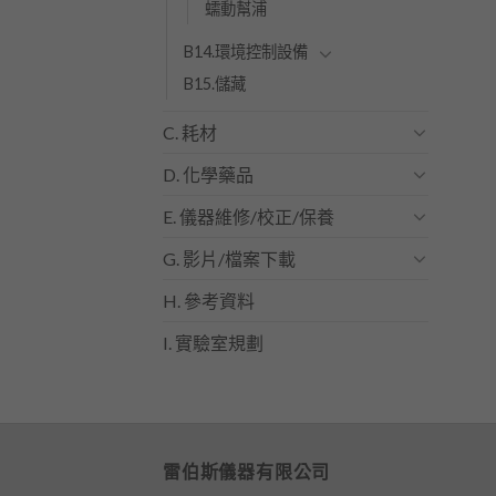
蠕動幫浦
B14.環境控制設備
B15.儲藏
C. 耗材
D. 化學藥品
E. 儀器維修/校正/保養
G. 影片/檔案下載
H. 參考資料
I. 實驗室規劃
雷伯斯儀器有限公司