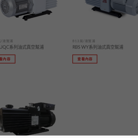
.氣/液幫浦
B13.氣/液幫浦
S UQC系列油式真空幫浦
RBS WY系列油式真空幫浦
看內容
查看內容
加入
「願
望清
單」