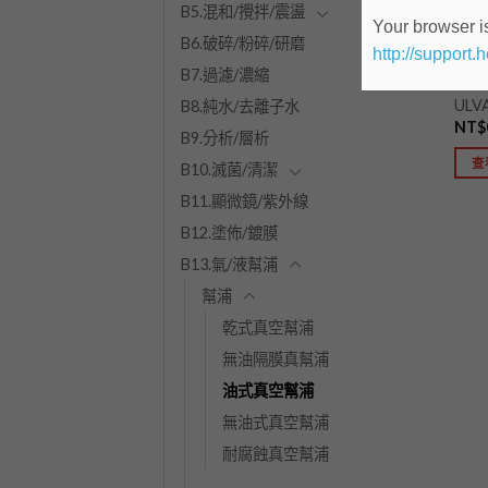
B5.混和/攪拌/震盪
Your browser is
B6.破碎/粉碎/研磨
http://support.
B7.過濾/濃縮
B.KE
ULV
B8.純水/去離子水
NT$
B9.分析/層析
查
B10.滅菌/清潔
B11.顯微鏡/紫外線
B12.塗佈/鍍膜
B13.氣/液幫浦
幫浦
乾式真空幫浦
無油隔膜真幫浦
油式真空幫浦
無油式真空幫浦
耐腐蝕真空幫浦