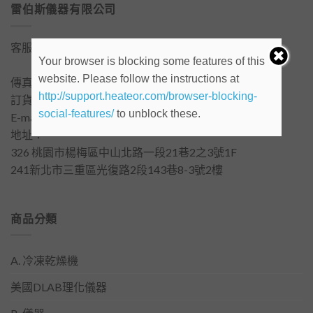
雷伯斯儀器有限公司
客服電話：
03-488-3326
(總公司)
Your browser is blocking some features of this
客服電話：
02-2999-0356
website. Please follow the instructions at
傳真電話：03-488-3370 (總公司)
http://support.heateor.com/browser-blocking-
訂貨/詢價 LINE ID : @rebers1801
social-features/
to unblock these.
E-mail：
rebers1801@gmail.com
地址：
326 桃園市楊梅區中山北路一段21巷2之3號1F
241新北市三重區光復路2段143巷8-3號2樓
商品分類
A. 冷凍乾燥機
美國DLAB理化儀器