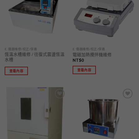
「願
「願
望清
望清
單」
單」
E. 儀器維修/校正/保養
E. 儀器維修/校正/保養
恆溫水槽維修 / 往復式震盪恆溫
電磁加熱攪拌機維修
水槽
NT$
0
查看內容
查看內容
加入
加入
「願
「願
望清
望清
單」
單」