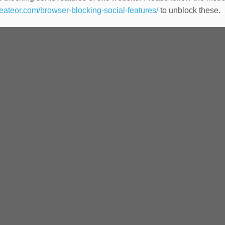
heateor.com/browser-blocking-social-features/
to unblock these.