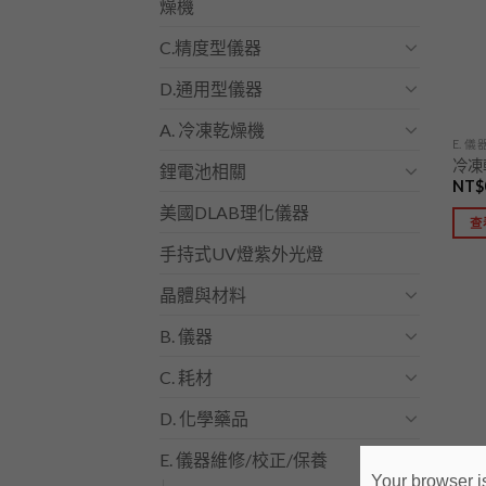
燥機
C.精度型儀器
D.通用型儀器
A. 冷凍乾燥機
E. 
冷凍乾
鋰電池相關
NT$
美國DLAB理化儀器
查
手持式UV燈紫外光燈
晶體與材料
B. 儀器
C. 耗材
D. 化學藥品
E. 儀器維修/校正/保養
Your browser is