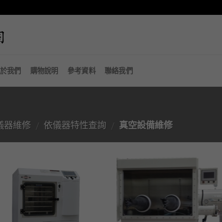
於我們
購物說明
參考資料
聯絡我們
.儀器維修
依儀器特性查詢
真空設備維修
/
/
加入
「願
望清
單」