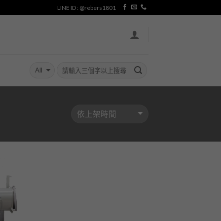
LINE ID : @rebers1801
加入
「願
望清
單」