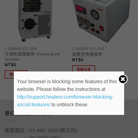
「願
「願
望清
望清
單」
單」
E. 儀器維修/校正/保養
E. 儀器維修/校正/保養
冷凍乾燥機維修 -Freeze dryer
旋轉塗佈機維修
systems
NT$
0
NT$
0
查看內容
查看內容
Your browser is blocking some features of this
website. Please follow the instructions at
http://support.heateor.com/browser-blocking-
social-features/
to unblock these.
雷伯斯儀器有限公司
客服電話：
03-488-3326
(總公司)
客服電話：
02-2999-0356