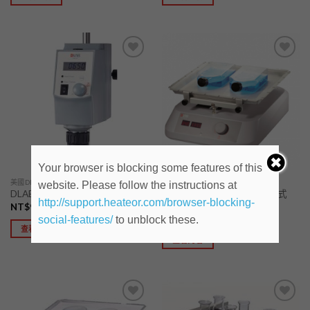
加入
加入
「願
「願
望清
望清
單」
單」
Your browser is blocking some features of this
美國DLAB理化儀器
美國DLAB理化儀器
website. Please follow the instructions at
DLAB 振盪培養機 上下搖擺式
DLAB 直流攪拌機 LCD專業型
http://support.heateor.com/browser-blocking-
Rock Shaker
NT$
999,999
NT$
999,999
social-features/
to unblock these.
查看內容
查看內容