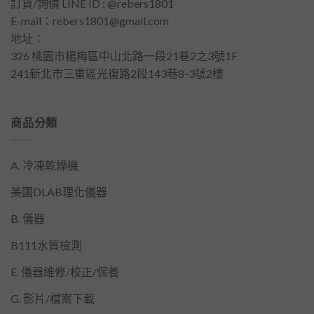
訂貨/詢價 LINE ID : @rebers1801
E-mail：
rebers1801@gmail.com
地址：
326 桃園市楊梅區中山北路一段21巷2之3號1F
241新北市三重區光復路2段143巷8-3號2樓
商品分類
A. 冷凍乾燥機
美國DLAB理化儀器
B. 儀器
B111水質檢測
E. 儀器維修/校正/保養
G. 影片/檔案下載