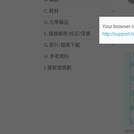
C. 耗材
A.主
D. 化學藥品
裁刀
Your browser is
E. 儀器維修/校正/保養
http://support.
查
G. 影片/檔案下載
H. 參考資料
I. 實驗室規劃
圓柱