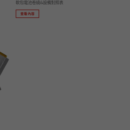
軟包電池卷繞&設備對照表
查看內容
加入
「願
望清
單」