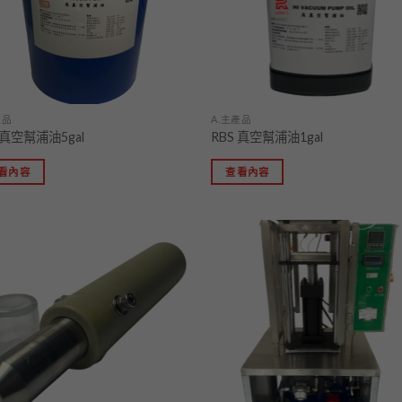
產品
A.主產品
 真空幫浦油5gal
RBS 真空幫浦油1gal
看內容
查看內容
加入
「願
望清
單」