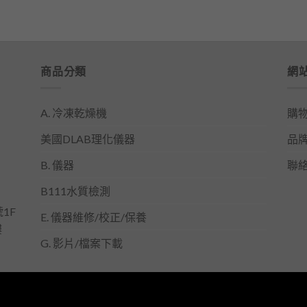
商品分類
網
A. 冷凍乾燥機
購
美國DLAB理化儀器
品
B. 儀器
聯
B111水質檢測
1F
E. 儀器維修/校正/保養
樓
G. 影片/檔案下載