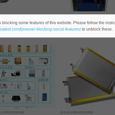
產品
鋰電池相關
 (鋰電池材料&隔離膜專用)
電動熱壓機(客製化規格)
 blocking some features of this website. Please follow the instru
heateor.com/browser-blocking-social-features/
to unblock these.
看內容
查看內容
加入
「願
望清
單」
電池實驗室製程規劃
軟包電池實驗室製程規劃