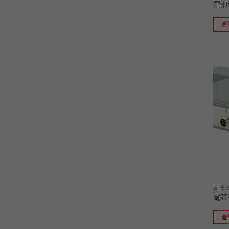
電池
查
圓柱
電芯
查