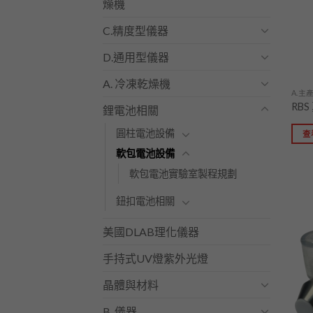
燥機
C.精度型儀器
D.通用型儀器
A. 冷凍乾燥機
A.主
RBS
鋰電池相關
圓柱電池設備
查
軟包電池設備
軟包電池實驗室製程規劃
鈕扣電池相關
美國DLAB理化儀器
手持式UV燈紫外光燈
晶體與材料
B. 儀器