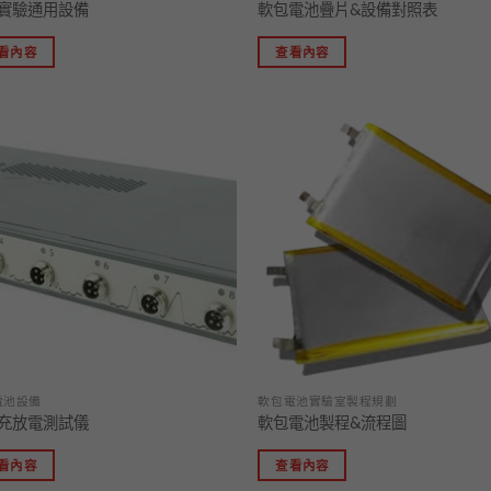
實驗通用設備
軟包電池疊片&設備對照表
看內容
查看內容
加入
「願
望清
單」
電池設備
軟包電池實驗室製程規劃
充放電測試儀
軟包電池製程&流程圖
看內容
查看內容