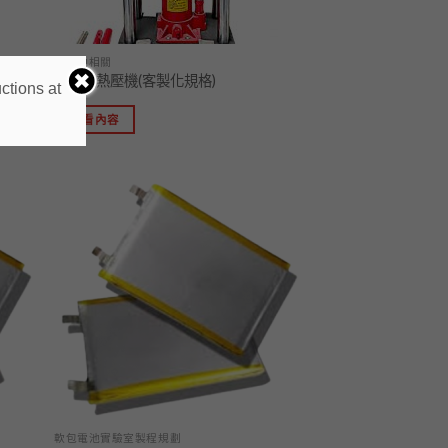
鋰電池相關
油壓式熱壓機(客製化規格)
ctions at
查看內容
加入
加入
「願
「願
望清
望清
單」
單」
軟包電池實驗室製程規劃