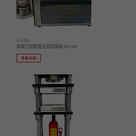
A.主產品
高壓力固態電池測試模組 Kp cell
查看內容
加入
加入
「願
「願
望清
望清
單」
單」