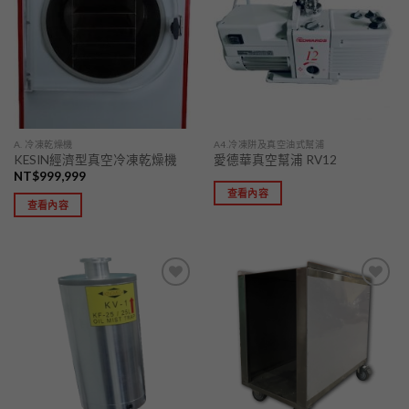
「願
「願
望清
望清
單」
單」
A. 冷凍乾燥機
A4.冷凍阱及真空油式幫浦
KESIN經濟型真空冷凍乾燥機
愛德華真空幫浦 RV12
NT$
999,999
查看內容
查看內容
加入
加入
「願
「願
望清
望清
單」
單」