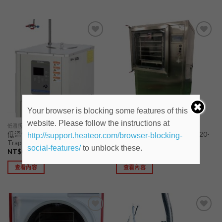
加入
加入
「願
「願
望清
望清
單」
單」
Your browser is blocking some features of this
website. Please follow the instructions at
低溫恆溫反應浴/冷凍阱COLD TRAP
A. 冷凍乾燥機
低溫恆溫反應浴/冷凍阱Cold
KESIN封瓶型冷凍乾燥機FD20-
http://support.heateor.com/browser-blocking-
Trap
5S-S(雙倉)
social-features/
to unblock these.
NT$
0
NT$
0
查看內容
查看內容
加入
加入