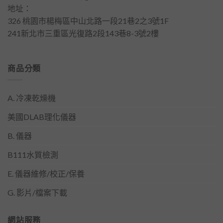
地址：
326 桃園市楊梅區中山北路一段21巷2之3號1F
241新北市三重區光復路2段143巷8-3號2樓
商品分類
A. 冷凍乾燥機
美國DLAB理化儀器
B. 儀器
B111水質檢測
E. 儀器維修/校正/保養
G. 影片/檔案下載
網站服務