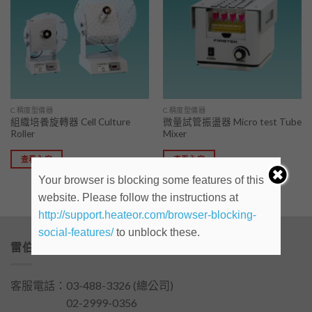
「願
「願
望清
望清
單」
單」
C.精度型儀器
C.精度型儀器
組織培養旋轉器 Cell Culture
微量試管振盪器 Micro test Tube
Roller
Mixer
查看內容
查看內容
Your browser is blocking some features of this
website. Please follow the instructions at
http://support.heateor.com/browser-blocking-
social-features/
to unblock these.
雷伯斯儀器有限公司
客服電話：
03-488-3326
(總公司)
客服電話：
02-2999-0356