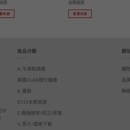
換算
容積換算
看內容
查看內容
商品分類
網
A. 冷凍乾燥機
購
美國DLAB理化儀器
品
B. 儀器
聯
B111水質檢測
1F
E. 儀器維修/校正/保養
樓
G. 影片/檔案下載