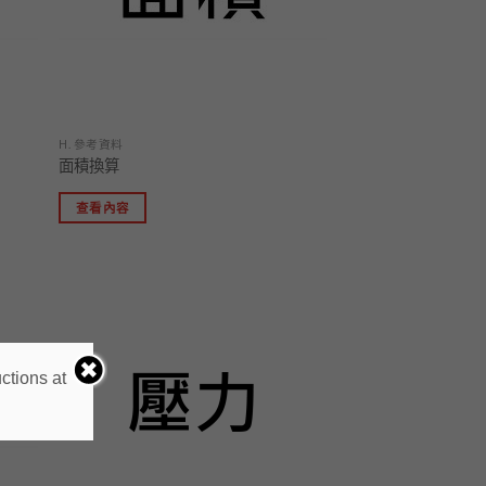
H. 參考資料
面積換算
查看內容
加入
加入
「願
「願
望清
望清
單」
單」
ctions at