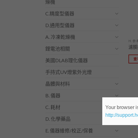
燥機
C.精度型儀器
D.通用型儀器
A. 冷凍乾燥機
H. 
濾膜
鋰電池相關
查
美國DLAB理化儀器
手持式UV燈紫外光燈
晶體與材料
B. 儀器
C. 耗材
Your browser is
http://support.
D. 化學藥品
E. 儀器維修/校正/保養