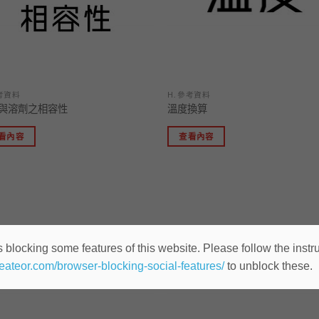
參考資料
H. 參考資料
與溶劑之相容性
溫度換算
看內容
查看內容
加入
「願
望清
單」
 blocking some features of this website. Please follow the instru
heateor.com/browser-blocking-social-features/
to unblock these.