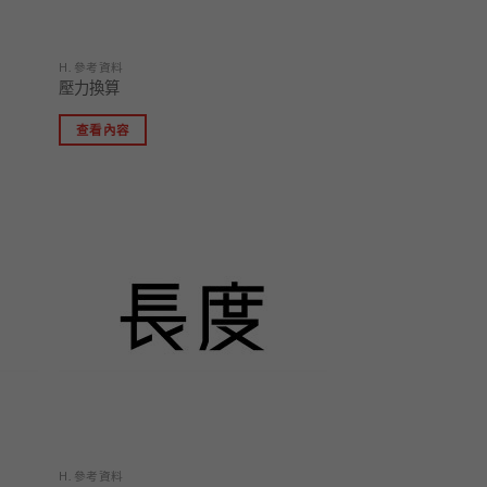
H. 參考資料
壓力換算
查看內容
加入
加入
「願
「願
望清
望清
單」
單」
H. 參考資料