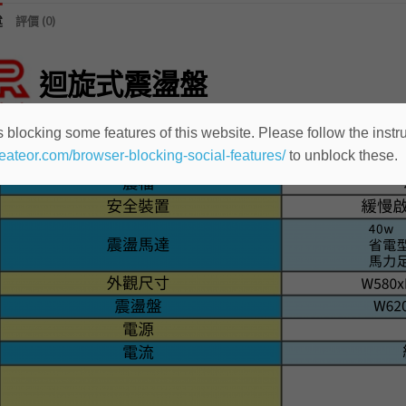
述
評價 (0)
迴旋式震盪盤
 blocking some features of this website. Please follow the instru
heateor.com/browser-blocking-social-features/
to unblock these.