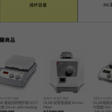
關商品
加入
加入
「願
「願
望清
望清
單」
單」
DLAB理化儀器
美國DLAB理化儀器
美國DLAB理
AB 電磁加熱攪拌器 LED7
DLAB 試管振盪器 Vortex
DLAB電磁
 Stirrer with Heating
Mixer
吋圓盤 Stirre
/ MS-H-PR
$
999,999
NT$
999,999