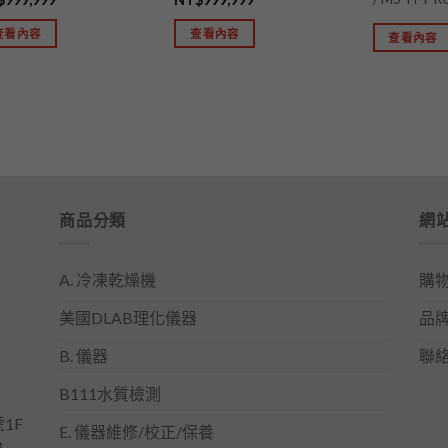
查看內容
查看內容
查看內容
商品分類
網
A. 冷凍乾燥機
購
美國DLAB理化儀器
品
B. 儀器
聯
B111水質檢測
1F
E. 儀器維修/校正/保養