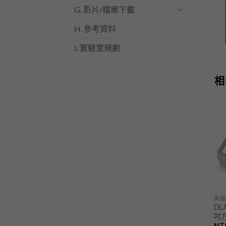
G. 影片/檔案下載
H. 參考資料
I. 實驗室規劃
相
加入
加入
「願
「願
望清
望清
單」
單」
美國DLAB理化儀器
美國DLAB理化儀器
美國
DLAB 電磁加熱攪拌器 四點
DLAB 聚合酶連鎖反應儀
DL
式 Stirrer with Heating, 4
PCR Thermo Cycler
吋方盤
Channel
NT$
999,999
NT