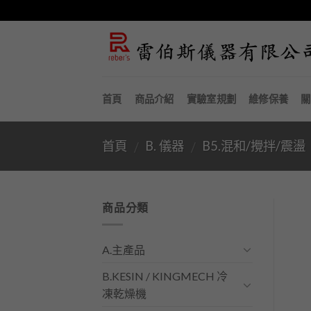
Skip
to
content
首頁
商品介紹
實驗室規劃
維修保養
關
首頁
B. 儀器
B5.混和/攪拌/震盪
/
/
商品分類
A.主產品
B.KESIN / KINGMECH 冷
凍乾燥機