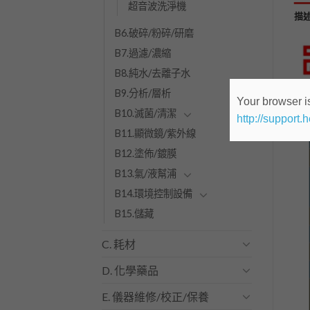
超音波洗淨機
描
B6.破碎/粉碎/研磨
B7.過濾/濃縮
B8.純水/去離子水
B9.分析/層析
Your browser is
B10.滅菌/清潔
http://support.
B11.顯微鏡/紫外線
B12.塗佈/鍍膜
B13.氣/液幫浦
B14.環境控制設備
B15.儲藏
C. 耗材
D. 化學藥品
E. 儀器維修/校正/保養