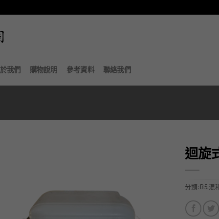
於我們
購物說明
參考資料
聯絡我們
迴旋
加入
「願
分類:
B5.混
望清
單」