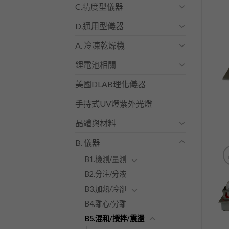
C.精度型儀器
D.通用型儀器
A. 冷凍乾燥機
鋰電池相關
美國DLAB理化儀器
手持式UV燈紫外光燈
晶體與材料
B. 儀器
B1.檢測/量測
B2.分注/分液
B3.加熱/冷卻
B4.離心/分離
B5.混和/攪拌/震盪