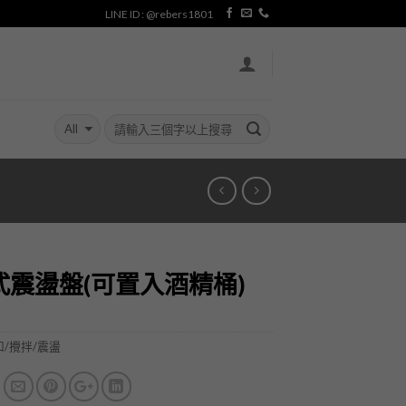
LINE ID : @rebers1801
式震盪盤(可置入酒精桶)
和/攪拌/震盪