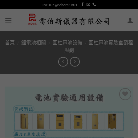
Skip
LINE ID : @rebers1801
to
content
首頁
鋰電池相關
圓柱電池設備
圓柱電池實驗室製程
/
/
/
規劃
加入
「願
望清
單」