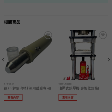
相關商品
加入
加入
「願
「願
望清
望清
單」
單」
A.主產品
鋰電池相關
裁刀 (鋰電池材料&隔離膜專用)
油壓式熱壓機(客製化規格)
查看內容
查看內容