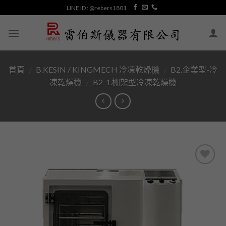
Skip
LINE ID : @rebers1801
to
content
首頁
B.KESIN / KINGMECH 冷凍乾燥機
B2.企業型-冷
/
/
凍乾燥機
B2-1.棚架型冷凍乾燥機
/
加入
「願
望清
單」