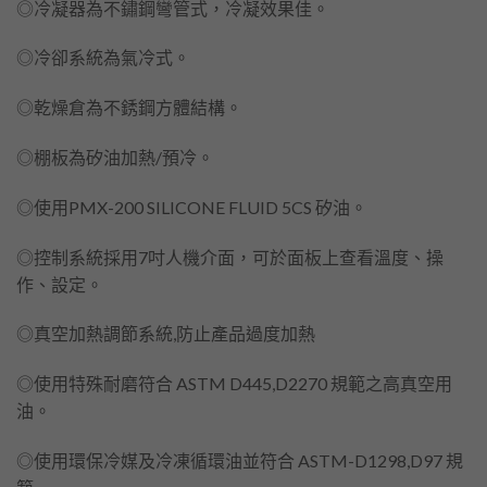
◎冷凝器為不鏽鋼彎管式，冷凝效果佳。
◎冷卻系統為氣冷式。
◎乾燥倉為不銹鋼方體結構。
◎棚板為矽油加熱/預冷。
◎使用PMX-200 SILICONE FLUID 5CS 矽油。
◎控制系統採用7吋人機介面，可於面板上查看溫度、操
作、設定。
◎真空加熱調節系統,防止產品過度加熱
◎使用特殊耐磨符合 ASTM D445,D2270 規範之高真空用
油。
◎使用環保冷媒及冷凍循環油並符合 ASTM-D1298,D97 規