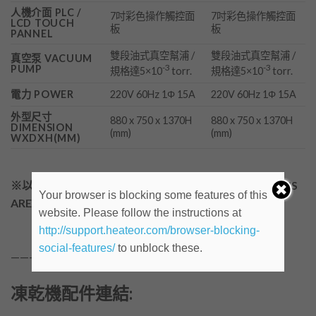
人機介面 PLC /
7吋彩色操作觸控面
7吋彩色操作觸控面
LCD TOUCH
板
板
PANNEL
雙段油式真空幫浦 /
雙段油式真空幫浦 /
真空泵 VACUUM
-3
-3
PUMP
規格達5×10
torr.
規格達5×10
torr.
電力 POWER
220V 60Hz 1Φ 15A
220V 60Hz 1Φ 15A
外型尺寸
880 x 750 x 1370H
880 x 750 x 1370H
DIMENSION
(mm)
(mm)
WXDXH(MM)
※以上尺寸僅供參考，本公司保有變更權利 DIMENSIONS
Your browser is blocking some features of this
ARE REFERENCE ONLY
website. Please follow the instructions at
http://support.heateor.com/browser-blocking-
social-features/
to unblock these.
—————————————————–
凍乾機配件連結: