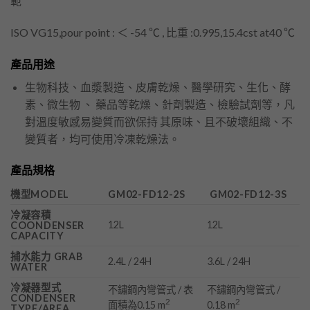
範
ISO VG15,pour point : ＜ -54 ℃ , 比重 :0.995,15.4cst at40 ℃
產品用途
生物科技、血漿製造、皮膚乾燥、醫學研究、生化、酵
素、微生物 、 藥品等乾燥、針劑製造、檢驗試劑等，凡
對溫度敏感易變質而欲保持 其原味、且不破壞組織、不
變質者，均可使用冷凍乾燥法。
產品規格
機型MODEL
GM02-FD12-2S
GM02-FD12-3S
冷凝容積
12L
12L
COONDENSER
CAPACITY
捕水能力 GRAB
2.4L / 24H
3.6L / 24H
WATER
冷凝器型式
不鏽鋼內彎管式 / 表
不鏽鋼內彎管式 /
CONDENSER
2
2
面積為0.15 m
0.18 m
TYPE/AREA